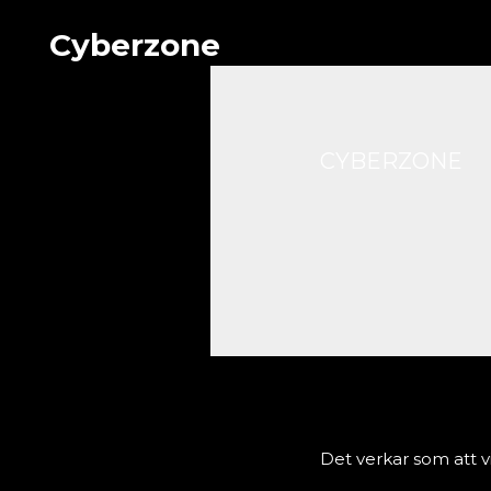
Hoppa
Cyberzone
till
innehåll
CYBERZONE
Det verkar som att vi