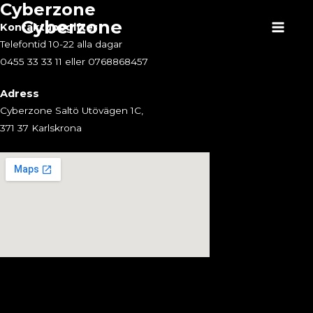
Cyberzone
Hoppa
Cyberzone
till
Kontaktuppgifter
Main
innehåll
Telefontid 10-22 alla dagar
0455 33 33 11 eller 0768868457
Menu
Adress
Cyberzone Saltö Utövägen 1C,
371 37 Karlskrona