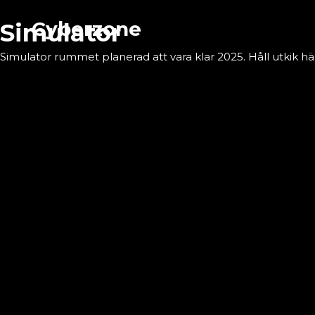
Hoppa
Cyberzone
Simulator
till
innehåll
Simulator rummet planerad att vara klar 2025. Håll utkik här